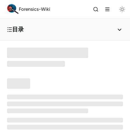
Forensics-Wiki
目录
首页
赛事介绍
🏆
给贡献者的一封信
🎉
引言
取证基础
Windows取证
💻