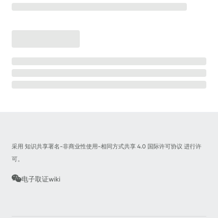
Linux&服务器取证
🖥️
内存取证
安卓取证
📱
iOS取证
📱
工具介绍
🧰
开源程序解析
赛题Writeup
⁉️
采用 知识共享署名-非商业性使用-相同方式共享 4.0 国际许可协议 进行许
法律法规文档
📖
可。
调证指南
📃
电子取证wiki