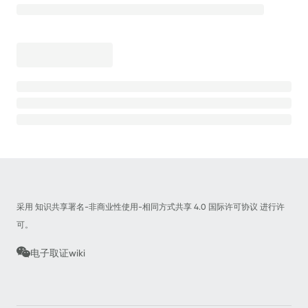
Linux&服务器取证
🖥️
内存取证
安卓取证
📱
iOS取证
📱
工具介绍
🧰
开源程序解析
赛题Writeup
⁉️
采用 知识共享署名-非商业性使用-相同方式共享 4.0 国际许可协议 进行许
法律法规文档
📖
可。
调证指南
📃
电子取证wiki