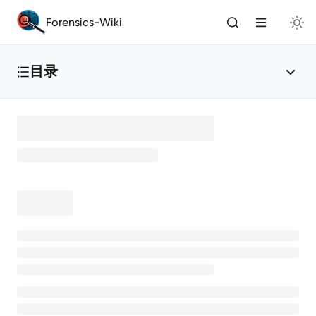
Forensics-Wiki
目录
首页
赛事介绍
🏆
给贡献者的一封信
🎉
引言
取证基础
Windows取证
💻